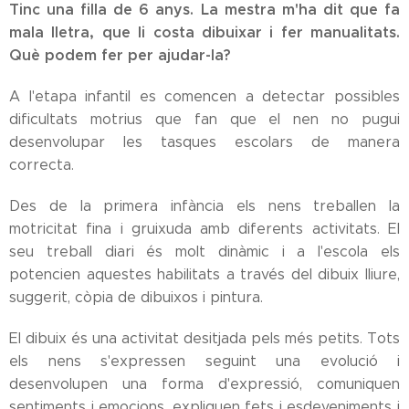
Tinc una filla de 6 anys. La mestra m'ha dit que fa
mala lletra, que li costa dibuixar i fer manualitats.
Què podem fer per ajudar-la?
A l'etapa infantil es comencen a detectar possibles
dificultats motrius que fan que el nen no pugui
desenvolupar les tasques escolars de manera
correcta.
Des de la primera infància els nens treballen la
motricitat fina i gruixuda amb diferents activitats. El
seu treball diari és molt dinàmic i a l'escola els
potencien aquestes habilitats a través del dibuix lliure,
suggerit, còpia de dibuixos i pintura.
El dibuix és una activitat desitjada pels més petits. Tots
els nens s'expressen seguint una evolució i
desenvolupen una forma d'expressió, comuniquen
sentiments i emocions, expliquen fets i esdeveniments i