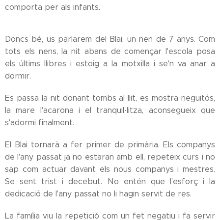
comporta per als infants.
Doncs bé, us parlarem del Blai, un nen de 7 anys. Com
tots els nens, la nit abans de començar l'escola posa
els últims llibres i estoig a la motxilla i se'n va anar a
dormir.
Es passa la nit donant tombs al llit, es mostra neguitós,
la mare l'acarona i el tranquil·litza, aconsegueix que
s'adormi finalment.
El Blai tornarà a fer primer de primària. Els companys
de l'any passat ja no estaran amb ell, repeteix curs i no
sap com actuar davant els nous companys i mestres.
Se sent trist i decebut. No entén que l'esforç i la
dedicació de l'any passat no li hagin servit de res.
La família viu la repetició com un fet negatiu i fa servir