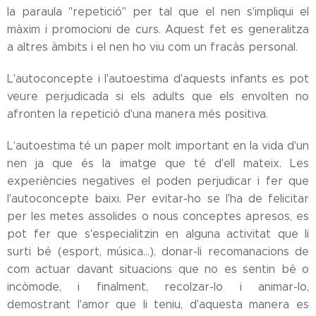
la paraula "repetició" per tal que el nen s'impliqui el
màxim i promocioni de curs. Aquest fet es generalitza
a altres àmbits i el nen ho viu com un fracàs personal.
L'autoconcepte i l'autoestima d'aquests infants es pot
veure perjudicada si els adults que els envolten no
afronten la repetició d'una manera més positiva.
L'autoestima té un paper molt important en la vida d'un
nen ja que és la imatge que té d'ell mateix. Les
experiències negatives el poden perjudicar i fer que
l'autoconcepte baixi. Per evitar-ho se l'ha de felicitar
per les metes assolides o nous conceptes apresos, es
pot fer que s'especialitzin en alguna activitat que li
surti bé (esport, música...), donar-li recomanacions de
com actuar davant situacions que no es sentin bé o
incòmode, i finalment, recolzar-lo i animar-lo,
demostrant l'amor que li teniu, d'aquesta manera es