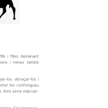
lls i filles demanant
 nens i nenes també
r-los, abraçar-los i
comte! No confongueu
 Això seria malcriar-