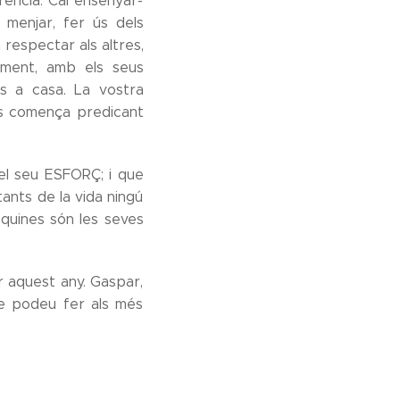
rència. Cal ensenyar-
menjar, fer ús dels
 respectar als altres,
alment, amb els seus
s a casa. La vostra
es comença predicant
el seu ESFORÇ; i que
ants de la vida ningú
 quines són les seves
 aquest any. Gaspar,
que podeu fer als més